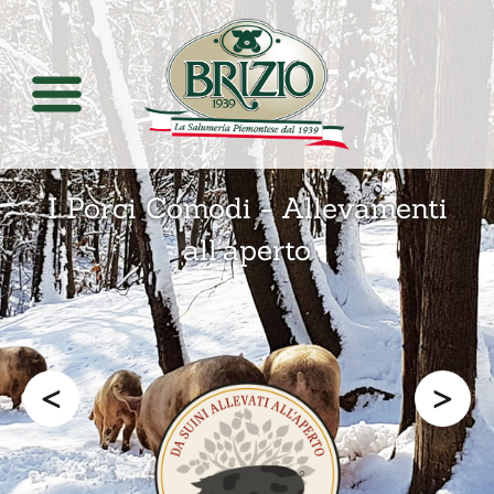
I Porci Comodi - Allevamenti
all’aperto
<
>